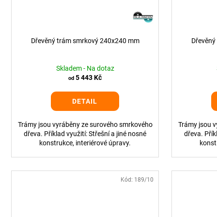
ů
o
d
u
Dřevěný trám smrkový 240x240 mm
Dřevěný
k
t
Skladem - Na dotaz
ů
5 443 Kč
od
DETAIL
Trámy jsou vyráběny ze surového smrkového
Trámy jsou 
dřeva. Příklad využití: Střešní a jiné nosné
dřeva. Přík
konstrukce, interiérové úpravy.
konst
Kód:
189/10