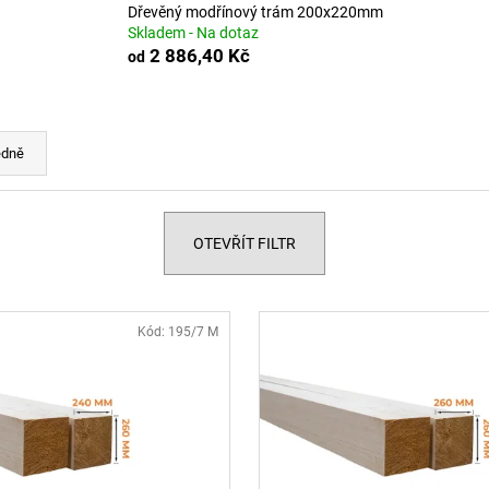
DŘEVĚNÝ MODŘÍNOVÝ TRÁM 120X120
DŘEVĚNÝ MODŘ
Dřevěný modřínový trám 200x220mm
MM
MM
Skladem - Na dotaz
944,64 Kč
1 312 Kč
2 886,40 Kč
od
edně
OTEVŘÍT FILTR
Kód:
195/7 M