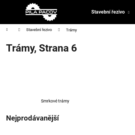
K
Přejít
na
o
Stavební řezivo
obsah
Zpět
Zpět
š
do
do
í
Domů
Stavební řezivo
Trámy
obchodu
obchodu
k
Trámy
, Strana 6
Smrkové trámy
Nejprodávanější