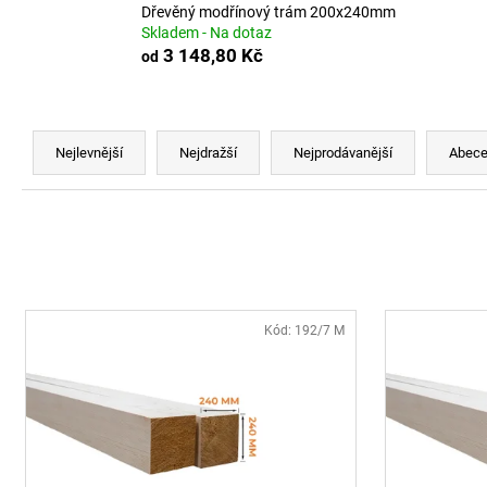
DŘEVĚNÝ MODŘÍNOVÝ TRÁM 120X140
Dřevěný modřínový trám 200x240mm
MM
Skladem - Na dotaz
1 102,08 Kč
3 148,80 Kč
od
Ř
a
Nejlevnější
Nejdražší
Nejprodávanější
Abec
z
e
n
í
p
V
r
ý
Kód:
192/7 M
o
p
d
i
u
s
k
p
t
r