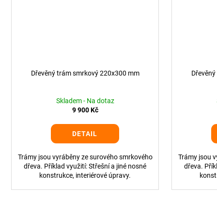
Dřevěný trám smrkový 220x300 mm
Dřevěný
Skladem - Na dotaz
9 900 Kč
DETAIL
Trámy jsou vyráběny ze surového smrkového
Trámy jsou 
dřeva. Příklad využití: Střešní a jiné nosné
dřeva. Přík
konstrukce, interiérové úpravy.
konst