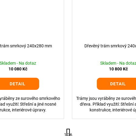
 trám smrkový 240x280 mm
Dřevěný trám smrkový 24
Skladem - Na dotaz
Skladem - Na dota
10 080 Kč
10 800 Kč
DETAIL
DETAIL
vyráběny ze surového smrkového
Trámy jsou vyráběny ze surové
lad využití: Střešní a jiné nosné
dřeva. Příklad využití: Střešní 
rukce, interiérové úpravy.
konstrukce, interiérové ú
S
1
6