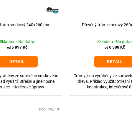
 trám smrkový 240x260 mm
Dřevěný trám smrkový 26
Skladem - Na dotaz
Skladem - Na dota
5 897 Kč
6 388 Kč
od
od
DETAIL
DETAIL
vyráběny ze surového smrkového
Trámy jsou vyráběny ze surové
lad využití: Střešní a jiné nosné
dřeva. Příklad využití: Střešní 
rukce, interiérové úpravy.
konstrukce, interiérové ú
Kód:
198/10