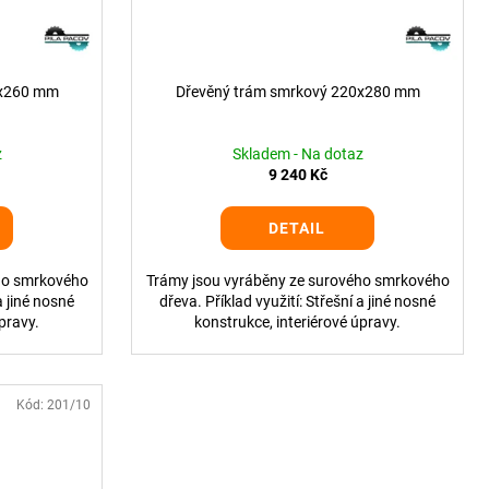
0x260 mm
Dřevěný trám smrkový 220x280 mm
z
Skladem - Na dotaz
9 240 Kč
DETAIL
ho smrkového
Trámy jsou vyráběny ze surového smrkového
a jiné nosné
dřeva. Příklad využití: Střešní a jiné nosné
pravy.
konstrukce, interiérové úpravy.
Kód:
201/10