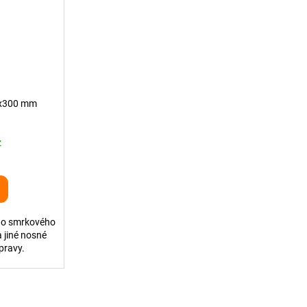
0x300 mm
z
ho smrkového
a jiné nosné
pravy.