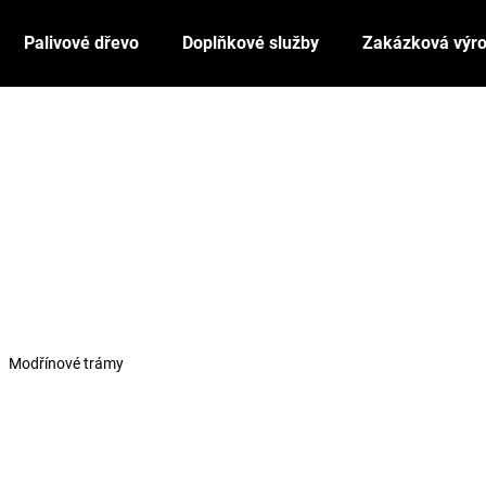
Palivové dřevo
Doplňkové služby
Zakázková výr
Co potřebujete najít?
HLEDAT
Doporučujeme
Modřínové trámy