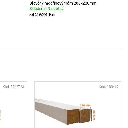
ÍNOVÝ TRÁM 100X200
Dřevěný modřínový trám 200x200mm
Skladem - Na dotaz
2 624 Kč
od
Kód:
204/7 M
Kód:
183/10