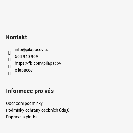
ý
p
i
s
u
Kontakt
info
@
pilapacov.cz
603 940 909
https://fb.com/pilapacov
pilapacov
Informace pro vás
Obchodní podmínky
Podmínky ochrany osobních údajů
Doprava a platba