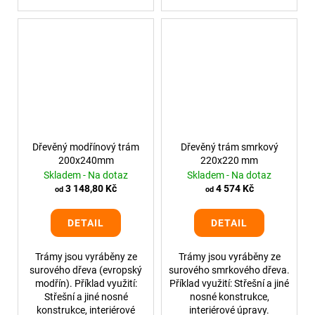
Dřevěný modřínový trám
Dřevěný trám smrkový
200x240mm
220x220 mm
Skladem - Na dotaz
Skladem - Na dotaz
3 148,80 Kč
4 574 Kč
od
od
DETAIL
DETAIL
Trámy jsou vyráběny ze
Trámy jsou vyráběny ze
surového dřeva (evropský
surového smrkového dřeva.
modřín). Příklad využití:
Příklad využití: Střešní a jiné
Střešní a jiné nosné
nosné konstrukce,
konstrukce, interiérové
interiérové úpravy.