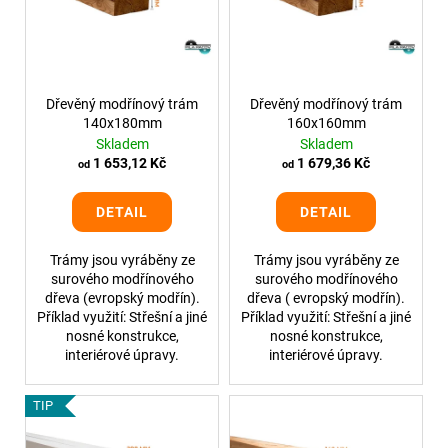
č
i
u
u
s
k
j
p
e
t
r
m
ů
o
Dřevěný modřínový trám
Dřevěný modřínový trám
e
140x180mm
160x160mm
d
Skladem
Skladem
u
1 653,12 Kč
1 679,36 Kč
od
od
DŘEVĚNÝ
k
TRÁM
SMRKOVÝ
t
DETAIL
DETAIL
220X220
ů
MM
Trámy jsou vyráběny ze
Trámy jsou vyráběny ze
4
surového modřínového
surového modřínového
574
dřeva (evropský modřín).
dřeva ( evropský modřín).
Kč
Příklad využití: Střešní a jiné
Příklad využití: Střešní a jiné
nosné konstrukce,
nosné konstrukce,
interiérové úpravy.
interiérové úpravy.
TIP