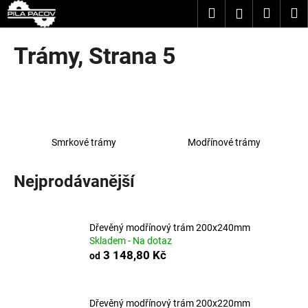
K
Přejít
Hledat
Nákup
M
Přihlášení
na
o
obsah
Zpět
Zpět
košík
š
Trámy
, Strana 5
í
C
k
o
p
o
Smrkové trámy
Modřínové trámy
t
ř
Nejprodávanější
e
b
u
Dřevěný modřínový trám 200x240mm
j
Skladem - Na dotaz
e
3 148,80 Kč
od
t
e
Dřevěný modřínový trám 200x220mm
n