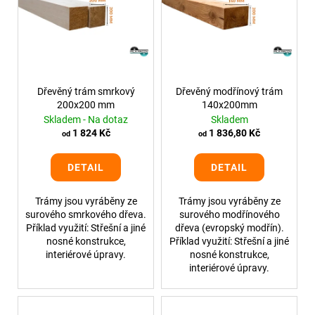
Dřevěný trám smrkový
Dřevěný modřínový trám
200x200 mm
140x200mm
Skladem - Na dotaz
Skladem
1 824 Kč
1 836,80 Kč
od
od
DETAIL
DETAIL
Trámy jsou vyráběny ze
Trámy jsou vyráběny ze
surového smrkového dřeva.
surového modřínového
Příklad využití: Střešní a jiné
dřeva (evropský modřín).
nosné konstrukce,
Příklad využití: Střešní a jiné
interiérové úpravy.
nosné konstrukce,
interiérové úpravy.