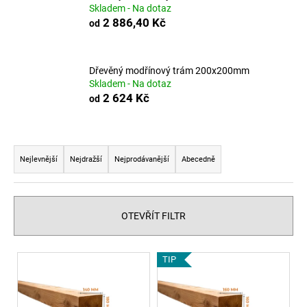
Skladem - Na dotaz
a
2 886,40 Kč
od
j
í
t
Dřevěný modřínový trám 200x200mm
Skladem - Na dotaz
?
2 624 Kč
od
Ř
a
HLEDAT
Nejlevnější
Nejdražší
Nejprodávanější
Abecedně
z
e
n
D
OTEVŘÍT FILTR
í
o
p
p
V
TIP
o
r
ý
r
o
p
u
d