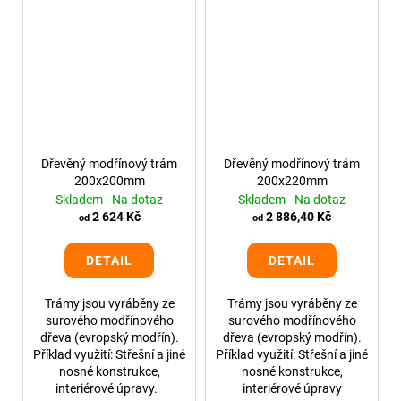
Dřevěný modřínový trám
Dřevěný modřínový trám
200x200mm
200x220mm
Skladem - Na dotaz
Skladem - Na dotaz
2 624 Kč
2 886,40 Kč
od
od
DETAIL
DETAIL
Trámy jsou vyráběny ze
Trámy jsou vyráběny ze
surového modřínového
surového modřínového
dřeva (evropský modřín).
dřeva (evropský modřín).
Příklad využití: Střešní a jiné
Příklad využití: Střešní a jiné
nosné konstrukce,
nosné konstrukce,
interiérové úpravy.
interiérové úpravy