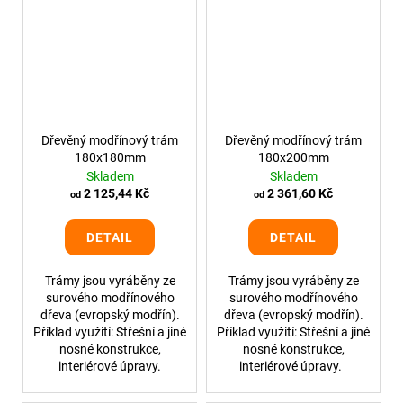
Dřevěný modřínový trám
Dřevěný modřínový trám
180x180mm
180x200mm
Skladem
Skladem
2 125,44 Kč
2 361,60 Kč
od
od
DETAIL
DETAIL
Trámy jsou vyráběny ze
Trámy jsou vyráběny ze
surového modřínového
surového modřínového
dřeva (evropský modřín).
dřeva (evropský modřín).
Příklad využití: Střešní a jiné
Příklad využití: Střešní a jiné
nosné konstrukce,
nosné konstrukce,
interiérové úpravy.
interiérové úpravy.