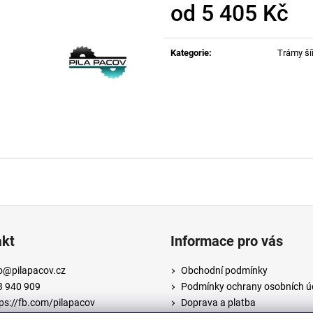
DŘEVĚNÝ MODŘÍNOVÝ TRÁM 120X120
DŘEVĚNÝ MODŘ
od
5 405 Kč
MM
MM
Měrná
944,64 Kč
1 312 Kč
cena:
Kategorie
:
Trámy š
akt
Informace pro vás
o
@
pilapacov.cz
Obchodní podmínky
3 940 909
Podmínky ochrany osobních ú
ps://fb.com/pilapacov
Doprava a platba