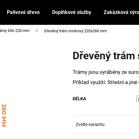
Palivové dřevo
Doplňkové služby
Zakázková výr
ámy šíře 220 mm
Dřevěný trám smrkový 220x260 mm
Co potřebujete najít?
Dřevěný trám
HLEDAT
Trámy jsou vyráběny ze sur
Příklad využití: Střešní a jin
Doporučujeme
DÉLKA
Zvolte variantu