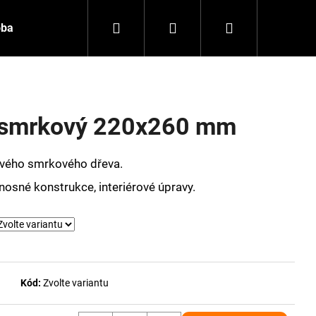
Hledat
Přihlášení
Nákupní
oba
Kontakt
košík
 smrkový 220x260 mm
ového smrkového dřeva.
é nosné konstrukce, interiérové úpravy.
Následující
Kód:
Zvolte variantu