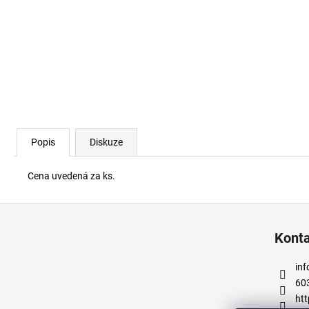
DŘEVĚNÝ MODŘÍNOVÝ TRÁM 120X140
MM
1 102,08 Kč
Popis
Diskuze
Cena uvedená za ks.
Z
á
Kont
p
a
inf
t
60
í
htt