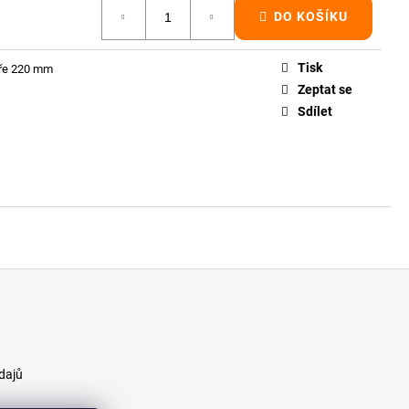
ÍNOVÝ TRÁM 100X200
DO KOŠÍKU
Tisk
íře 220 mm
Zeptat se
Sdílet
dajů