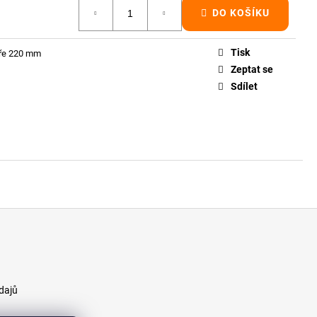
ÍNOVÝ TRÁM 100X200
DO KOŠÍKU
Tisk
íře 220 mm
Zeptat se
Sdílet
dajů