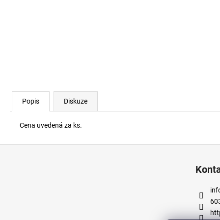
DŘEVĚNÝ MODŘÍNOVÝ TRÁM 120X140
MM
1 102,08 Kč
Popis
Diskuze
Cena uvedená za ks.
Z
á
Kont
p
a
inf
t
60
í
htt