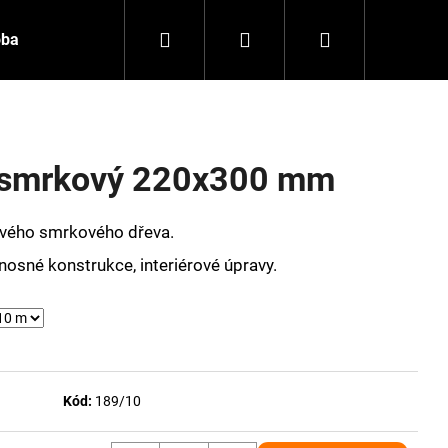
Hledat
Přihlášení
Nákupní
oba
Kontakt
košík
 smrkový 220x300 mm
ového smrkového dřeva.
é nosné konstrukce, interiérové úpravy.
Následující
Kód:
189/10