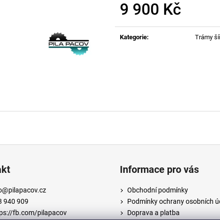
DŘEVĚNÝ MODŘÍNOVÝ TRÁM 120X120
DŘEVĚNÝ MODŘ
9 900 Kč
MM
MM
Měrná
944,64 Kč
1 312 Kč
cena:
Kategorie
:
Trámy š
akt
Informace pro vás
o
@
pilapacov.cz
Obchodní podmínky
3 940 909
Podmínky ochrany osobních ú
ps://fb.com/pilapacov
Doprava a platba