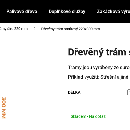
Palivové dřevo
Doplňkové služby
Zakázková výr
ámy šíře 220 mm
Dřevěný trám smrkový 220x300 mm
Co potřebujete najít?
Dřevěný trám
HLEDAT
Trámy jsou vyráběny ze sur
Příklad využití: Střešní a jin
Doporučujeme
DÉLKA
Skladem - Na dotaz