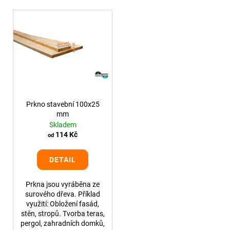
p
a
V
r
j
ý
o
í
p
d
t
i
u
?
s
k
p
t
r
ů
o
Prkno stavební 100x25
mm
d
HLEDAT
Skladem
u
114 Kč
od
k
t
DETAIL
D
ů
o
Prkna jsou vyráběna ze
p
surového dřeva. Příklad
o
využití: Obložení fasád,
r
stěn, stropů. Tvorba teras,
u
pergol, zahradních domků,