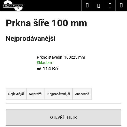
K
Přejít
Hledat
Nákup
M
Přihlášení
na
o
obsah
Zpět
Zpět
košík
š
Prkna šíře 100 mm
í
C
k
Nejprodávanější
o
p
o
Prkno stavební 100x25 mm
t
Skladem
ř
114 Kč
od
e
b
Ř
u
a
Nejlevnější
Nejdražší
Nejprodávanější
Abecedně
j
z
e
e
t
n
OTEVŘÍT FILTR
e
í
n