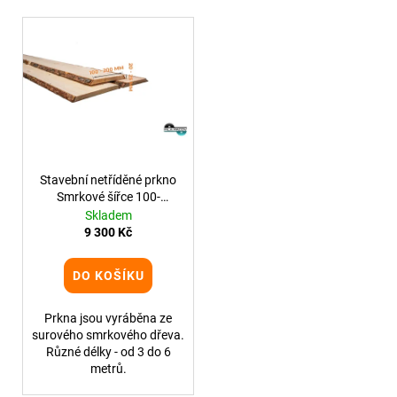
p
a
V
r
j
ý
o
í
p
d
t
i
u
?
s
k
p
t
r
ů
o
Stavební netříděné prkno
Smrkové šířce 100-
d
HLEDAT
200mm tloušťce 20-
Skladem
u
25mm
9 300 Kč
k
t
DO KOŠÍKU
D
ů
o
Prkna jsou vyráběna ze
p
surového smrkového dřeva.
o
Různé délky - od 3 do 6
r
metrů.
u