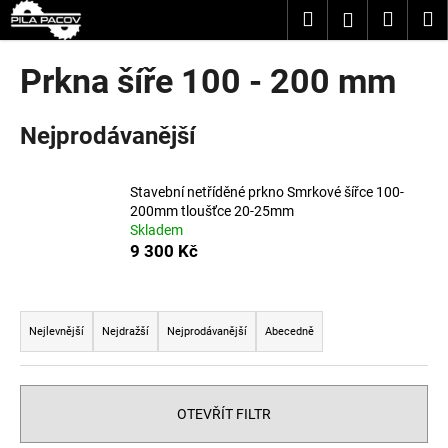
K
Přejít
Hledat
Nákup
M
Přihlášení
na
o
obsah
Zpět
Zpět
košík
š
Prkna šíře 100 - 200 mm
í
C
k
Nejprodávanější
o
p
o
Stavební netříděné prkno Smrkové šířce 100-
t
200mm tloušťce 20-25mm
Skladem
ř
9 300 Kč
e
b
Ř
u
a
Nejlevnější
Nejdražší
Nejprodávanější
Abecedně
j
z
e
e
t
n
OTEVŘÍT FILTR
e
í
n