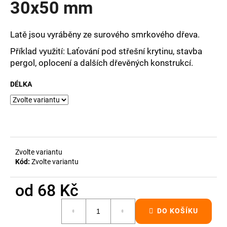
30x50 mm
a
j
Latě jsou vyráběny ze surového smrkového dřeva.
í
t
Příklad využití: Laťování pod střešní krytinu, stavba
pergol, oplocení a dalších dřevěných konstrukcí.
?
DÉLKA
HLEDAT
Zvolte variantu
D
Kód:
Zvolte variantu
o
p
od
68 Kč
o
Měrná
r
DO KOŠÍKU
cena:
u