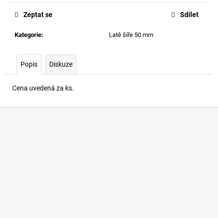
č
u
Zeptat se
Sdílet
j
e
Kategorie
:
Latě šíře 50 mm
m
e
Popis
Diskuze
DŘEVĚNÝ
Cena uvedená za ks.
MODŘÍNOVÝ
TRÁM
100X160
Z
MM
á
1
p
049,60
Kč
a
t
í