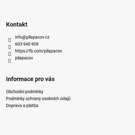
v
ý
p
i
Kontakt
s
u
info
@
pilapacov.cz
603 940 909
https://fb.com/pilapacov
pilapacov
Informace pro vás
Obchodní podmínky
Podmínky ochrany osobních údajů
Doprava a platba