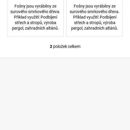
ů
č
Fošny jsou vyráběny ze
Fošny jsou vyráběny ze
u
surového smrkového dřeva.
surového smrkového dřeva.
j
Příklad využití: Podbíjení
Příklad využití: Podbíjení
e
střech a stropů, výroba
střech a stropů, výroba
m
pergol, zahradních altánů.
pergol, zahradních altánů.
e
2
položek celkem
O
DŘEVĚNÝ
MODŘÍNOVÝ
v
TRÁM
Z
l
100X180
á
á
MM
d
p
1
a
180,80
a
c
Kč
t
í
í
p
r
v
k
y