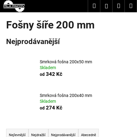
K
Přejít
Hledat
Nákup
M
Přihlášení
na
o
obsah
Zpět
Zpět
košík
š
Fošny šíře 200 mm
í
C
k
Nejprodávanější
o
p
o
Smrková fošna 200x50 mm
t
Skladem
ř
342 Kč
od
e
b
u
Smrková fošna 200x40 mm
Skladem
j
274 Kč
od
e
t
Ř
e
a
n
Nejlevnější
Nejdražší
Nejprodávanější
Abecedně