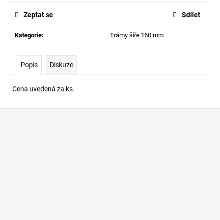
č
u
Zeptat se
Sdílet
j
e
Kategorie
:
Trámy šíře 160 mm
m
e
Popis
Diskuze
DŘEVĚNÝ
Cena uvedená za ks.
MODŘÍNOVÝ
TRÁM
100X180
Z
MM
á
1
p
180,80
Kč
a
t
í