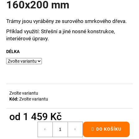
160x200 mm
a
j
Trámy jsou vyráběny ze surového smrkového dřeva.
í
t
Příklad využití: Střešní a jiné nosné konstrukce,
interiérové úpravy.
?
DÉLKA
HLEDAT
Zvolte variantu
D
Kód:
Zvolte variantu
o
p
od
1 459 Kč
o
Měrná
r
DO KOŠÍKU
cena:
u